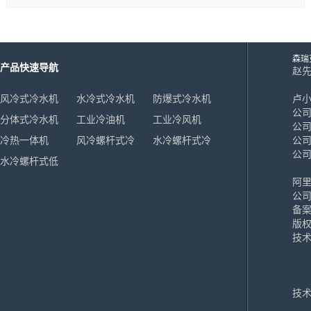
森瑞
产品快速导航
赵先生
18
风冷式冷水机
水冷式冷水机
防爆式冷水机
卢小姐
公司
分体式冷水机
工业冷油机
工业冷风机
公司
冷热一体机
风冷螺杆式冷
水冷螺杆式冷
公司
公
水冷螺杆式低
水机
水机
温冷水机
阿
公司
备案
版
技
技