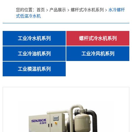
您的位置：
首页
>
产品展示
>
螺杆式冷水机系列
>
水冷螺杆
低温螺杆式冷水机
式低温冷水机
风冷螺杆式冷水机
工业冷水机系列
螺杆式冷水机系列
水冷螺杆式冷水机
行业专用制冷设备
冷热一体恒温机
风冷式冷水机
水冷式冷水机
低温式水冷机
低温螺杆式冷水机
风冷螺杆式冷水机
水冷螺杆式冷水机
工业冷油机系列
工业冷风机系列
工业冷油机系列
风冷式冷油机
水冷式冷油机
低温冷油机
风冷式冷风机
水冷式冷风机
超低温冷风机
工业模温机系列
风冷式冷油机
高温水加热器180℃
高温油加热器350℃
反应釜油加热器
冷热一体模温机
辊筒专用模温机
压铸专用模温机
防爆模温机
水式模温机
油式模温机
高温模温机
水冷式冷油机
低温冷油机
工业冷风机系列