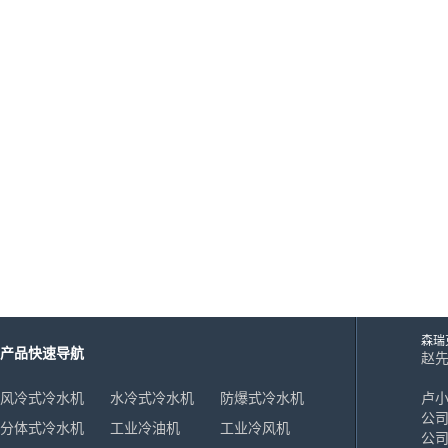
风冷式冷风机
水冷式冷风机
超低温冷风机
工业模温机系列
工业模温机系列
工业模温机系列
工业模温机系列
森瑞
产品快速导航
工业模温机系列
赵先生
18
风冷式冷水机
水冷式冷水机
防爆式冷水机
卢小姐
高温水加热器180℃
公司
分体式冷水机
工业冷油机
工业冷风机
公司