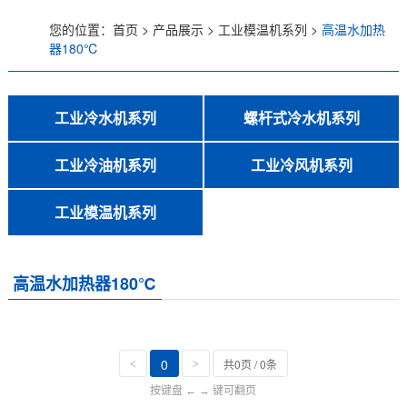
您的位置：
首页
>
产品展示
>
工业模温机系列
>
高温水加热
低温螺杆式冷水机
器180℃
风冷螺杆式冷水机
工业冷水机系列
螺杆式冷水机系列
水冷螺杆式冷水机
行业专用制冷设备
冷热一体恒温机
风冷式冷水机
水冷式冷水机
低温式水冷机
低温螺杆式冷水机
风冷螺杆式冷水机
水冷螺杆式冷水机
工业冷油机系列
工业冷风机系列
工业冷油机系列
风冷式冷油机
水冷式冷油机
低温冷油机
风冷式冷风机
水冷式冷风机
超低温冷风机
工业模温机系列
风冷式冷油机
高温水加热器180℃
高温油加热器350℃
反应釜油加热器
冷热一体模温机
辊筒专用模温机
压铸专用模温机
防爆模温机
水式模温机
油式模温机
高温模温机
水冷式冷油机
高温水加热器180℃
低温冷油机
工业冷风机系列
0
共0页 / 0条
<
>
按键盘 ← → 键可翻页