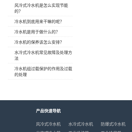
高温油加热器350℃
风冷式冷水机是怎么实现节能
的？
防爆模温机
冷水机到底用来干嘛的呢？
反应釜油加热器
冷水机是用于做什么的？
冷水机的保养该怎么安排？
冷热一体模温机
水冷式冷水机常见故障及处理方
法
辊筒专用模温机
冷水机组过载保护的作用及过载
的处理
压铸专用模温机
水式模温机
油式模温机
产品快速导航
高温模温机
风冷式冷水机
水冷式冷水机
防爆式冷水机