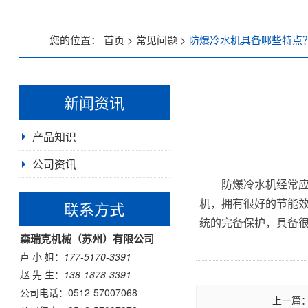
低温螺杆式冷水机
您的位置：
首页
>
常见问题
>
防爆冷水机具备哪些特点
风冷螺杆式冷水机
新闻资讯
水冷螺杆式冷水机
产品知识
工业冷油机系列
公司资讯
风冷式冷油机
防爆冷水机经常
机，拥有很好的节能效
联系方式
水冷式冷油机
统的完备保护，具备很
森瑞克机械（苏州）有限公司
低温冷油机
卢 小 姐：
177-5170-3391
赵 先 生：
138-1878-3391
工业冷风机系列
公司电话：
0512-57007068
上一篇