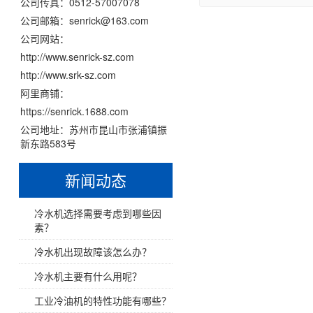
风冷式冷风机
公司传真：
0512-57007078
公司邮箱：
senrick@163.com
水冷式冷风机
公司网站：
http://www.senrick-sz.com
超低温冷风机
http://www.srk-sz.com
阿里商铺：
工业模温机系列
https://senrick.1688.com
公司地址：
苏州市昆山市张浦镇振
工业模温机系列
新东路583号
新闻动态
工业模温机系列
工业模温机系列
冷水机选择需要考虑到哪些因
素？
工业模温机系列
冷水机出现故障该怎么办？
冷水机主要有什么用呢？
高温水加热器180℃
工业冷油机的特性功能有哪些？