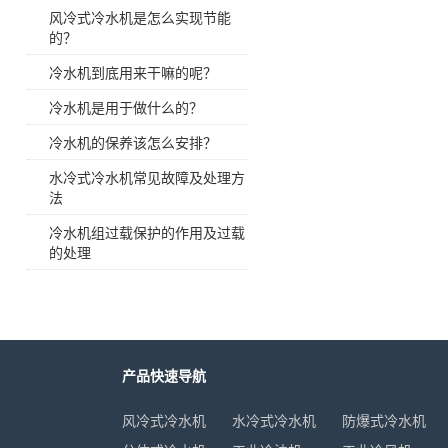
高温油加热器350℃
风冷式冷水机是怎么实现节能
的？
防爆模温机
冷水机到底用来干嘛的呢？
反应釜油加热器
冷水机是用于做什么的？
冷水机的保养该怎么安排？
冷热一体模温机
水冷式冷水机常见故障及处理方
法
辊筒专用模温机
冷水机组过载保护的作用及过载
的处理
压铸专用模温机
水式模温机
油式模温机
产品快速导航
高温模温机
风冷式冷水机
水冷式冷水机
防爆式冷水机