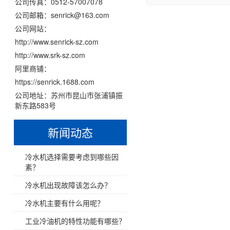
风冷式冷风机
公司传真：
0512-57007078
公司邮箱：
senrick@163.com
水冷式冷风机
公司网站：
http://www.senrick-sz.com
超低温冷风机
http://www.srk-sz.com
阿里商铺：
工业模温机系列
https://senrick.1688.com
公司地址：
苏州市昆山市张浦镇振
工业模温机系列
新东路583号
新闻动态
工业模温机系列
工业模温机系列
冷水机选择需要考虑到哪些因
素？
工业模温机系列
冷水机出现故障该怎么办？
冷水机主要有什么用呢？
高温水加热器180℃
工业冷油机的特性功能有哪些？