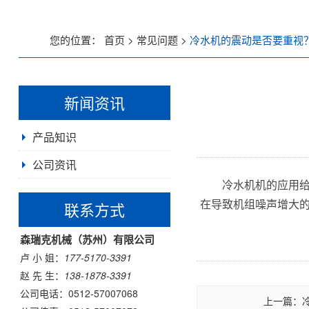
低温螺杆式冷水机
您的位置：
首页
>
常见问题
>
冷水机的震动是否要重视
风冷螺杆式冷水机
新闻资讯
水冷螺杆式冷水机
产品知识
工业冷油机系列
公司资讯
风冷式冷油机
冷水机机的应用
在导致机组噪声增大的
联系方式
水冷式冷油机
森瑞克机械（苏州）有限公司
低温冷油机
卢 小 姐：
177-5170-3391
赵 先 生：
138-1878-3391
工业冷风机系列
公司电话：
0512-57007068
上一篇：