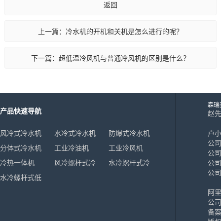
风冷式冷风机
返回
水冷式冷风机
上一篇：冷水机的开机和关机是怎么进行的呢？
超低温冷风机
下一篇：超低温冷风机与普通冷风机的区别是什么？
工业模温机系列
工业模温机系列
森瑞
产品快速导航
赵先生
18
工业模温机系列
风冷式冷水机
水冷式冷水机
防爆式冷水机
卢小姐
公司
分体式冷水机
工业冷油机
工业冷风机
工业模温机系列
公司
冷热一体机
风冷螺杆式冷
水冷螺杆式冷
公司
公
工业模温机系列
水冷螺杆式低
水机
水机
温冷水机
阿
高温水加热器180℃
公司
备案