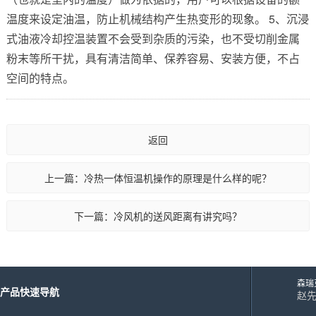
风冷式冷风机
温度来设定油温，防止机械结构产生热变形的现象。 5、沉浸
水冷式冷风机
式油液冷却控温装置不会受到杂质的污染，也不受切削金属
粉末等所干扰，具有清洁简单、保养容易、安装方便，不占
超低温冷风机
空间的特点。
工业模温机系列
返回
工业模温机系列
上一篇：冷热一体恒温机操作的原理是什么样的呢？
工业模温机系列
工业模温机系列
下一篇：冷风机的送风距离有讲究吗？
工业模温机系列
高温水加热器180℃
森瑞
产品快速导航
赵先生
18