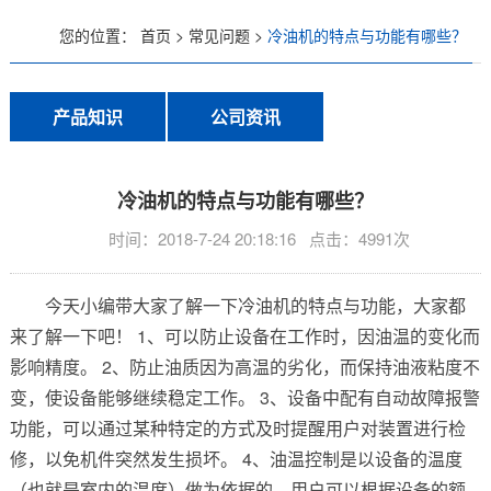
您的位置：
首页
>
常见问题
>
冷油机的特点与功能有哪些？
低温螺杆式冷水机
风冷螺杆式冷水机
产品知识
公司资讯
水冷螺杆式冷水机
冷油机的特点与功能有哪些？
工业冷油机系列
时间：2018-7-24 20:18:16 点击：4991次
风冷式冷油机
今天小编带大家了解一下冷油机的特点与功能，大家都
水冷式冷油机
来了解一下吧！ 1、可以防止设备在工作时，因油温的变化而
影响精度。 2、防止油质因为高温的劣化，而保持油液粘度不
低温冷油机
变，使设备能够继续稳定工作。 3、设备中配有自动故障报警
功能，可以通过某种特定的方式及时提醒用户对装置进行检
工业冷风机系列
修，以免机件突然发生损坏。 4、油温控制是以设备的温度
（也就是室内的温度）做为依据的，用户可以根据设备的额